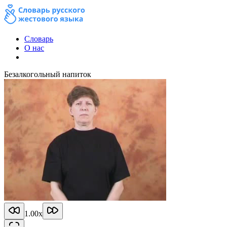
Словарь
О нас
Безалкогольный напиток
1.00
x