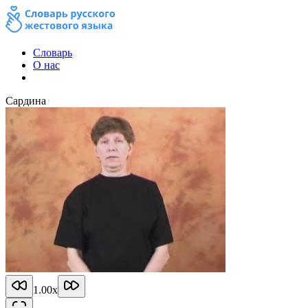
Словарь
О нас
Сардина
1.00
x