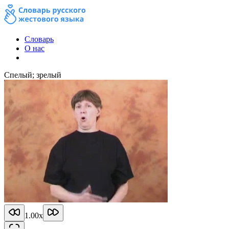
Словарь
О нас
Спелый; зрелый
1.00
x