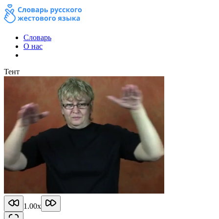
Словарь
О нас
Тент
1.00
x