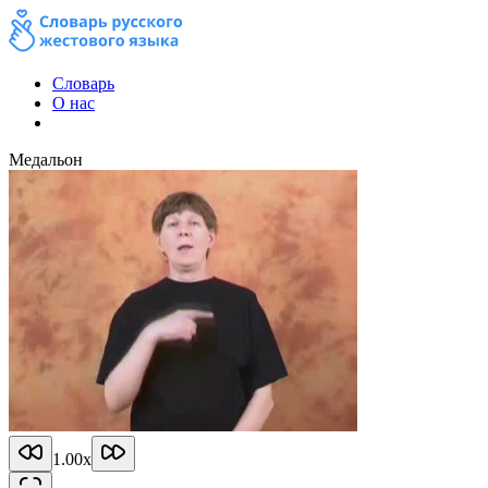
Словарь
О нас
Медальон
1.00
x